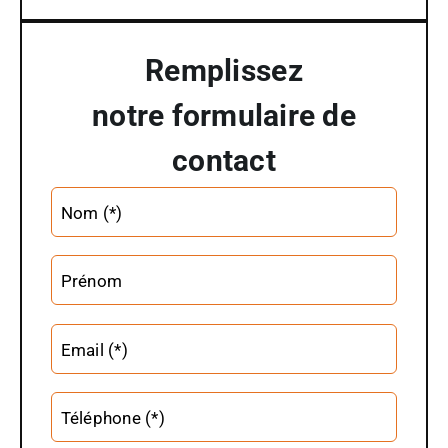
Remplissez
notre formulaire de
contact
Altern
Nom (*)
Prénom
Email (*)
Téléphone (*)