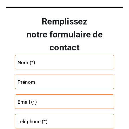
Remplissez
notre formulaire de
contact
Altern
Nom (*)
Prénom
Email (*)
Téléphone (*)